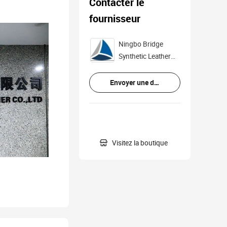
Contacter le
fournisseur
Ningbo Bridge
Synthetic Leather
Co., Ltd.
Envoyer une demande

Visitez la boutique