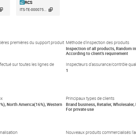
RCS


ITS-TE-000075...
tières premières du support produit
Méthode d’inspection des produits
Inspection of all products, Random i
According to client's requirement
fectué sur toutes les lignes de
Inspecteurs d'assurance/contrôle qual
1
ux
Principaux types de clients
%), North America(16%), Western
Brand business, Retailer, Wholesaler,
For private use
nalisation
Nouveaux produits commercialisés l’a