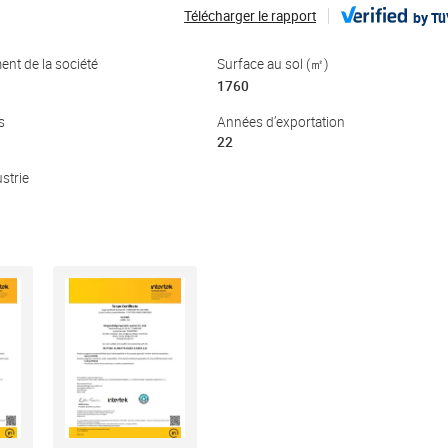
Télécharger le rapport
by T
ent de la société
Surface au sol (㎡)
1760
s
Années d’exportation
22
strie