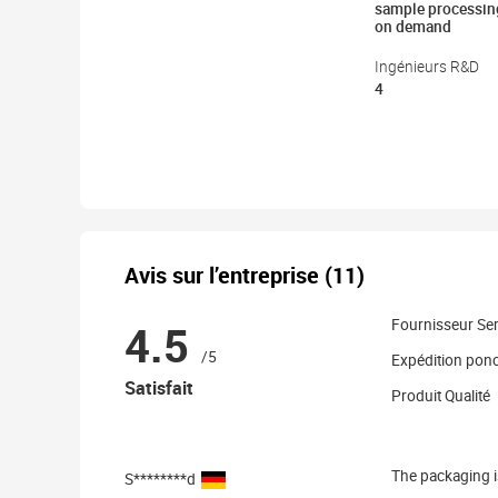
sample processin
on demand
Ingénieurs R&D
4
Avis sur l’entreprise (11)
4.5
Fournisseur Ser
/5
Expédition ponc
Satisfait
Produit Qualité
The packaging i
S********d