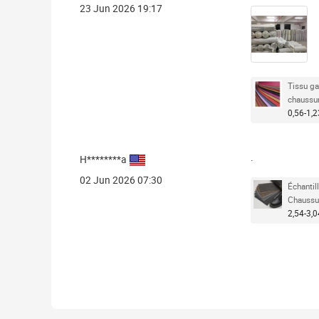
23 Jun 2026 19:17
Tissu ga
chaussu
0,56-1,2
.
H********a
02 Jun 2026 07:30
Échantil
Chaussu
2,54-3,0