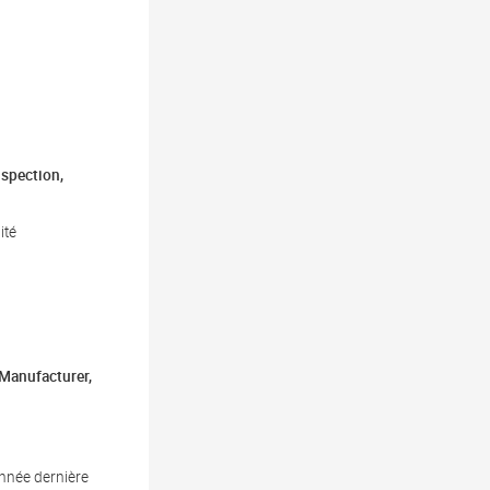
nspection,
ité
 Manufacturer,
nnée dernière