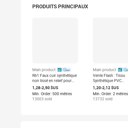
PRODUITS PRINCIPAUX
Main product
Main product
certified
certifie
R61 Faux cuir synthétique
Vente Flash : Tissu
non tissé en relief pour
Synthétique PVC
doublure de chaussure
Tendance et Économ
1,28-2,50 $US
1,20-2,12 $US
Idéal pour la Tapisse
Min. Order: 500 mètres
Min. Order: 2 mètres
Intérieure Automobil
13003 sold
13732 sold
Housses de Siège, l
Décoration de Meubl
les Canapés