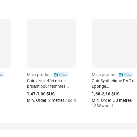
Main product
Main product
d
certified
certified
Cuir verni effet miroir
Cuir Synthétique PVC et
brillant pour femmes,
Éponge
ique,
talons hauts de mariage,
Dimensionnels/3D
1,47-1,90 $US
1,68-2,18 $US
rie
cuir synthétique PU
Personnalisables en
Min. Order: 2 mètres
7 sold
Min. Order: 30 mètres
e, les
brillant pour matériau
Épaisseur et Densité ave
18884 sold
a
supérieur de chaussures
Broderie pour Housses 
es et
de soirée
Siège de Voiture