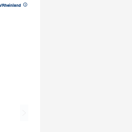

üVRheinland