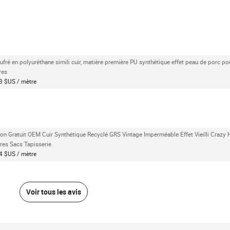
ufré en polyuréthane simili cuir, matière première PU synthétique effet peau de porc p
res
3 $US / mètre
lon Gratuit OEM Cuir Synthétique Recyclé GRS Vintage Imperméable Effet Vieilli Crazy
res Sacs Tapisserie
4 $US / mètre
Voir tous les avis